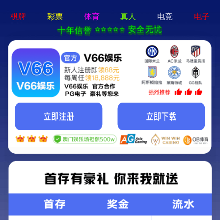
365best体育app-手机App下载
关于润和
产品中心
新闻动态
工程案例
售后服务
联系我们