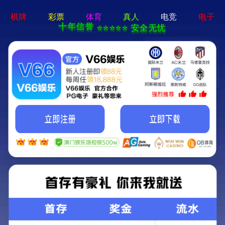
365best体育app-手机App下载
关于润和
产品中心
新闻动态
工程案例
售后服务
联系我们
化工多效365best体育app