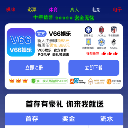
365best体育app-手机App下载
关于润和
产品中心
新闻动态
工程案例
售后服务
联系我们
三效365best体育app设备